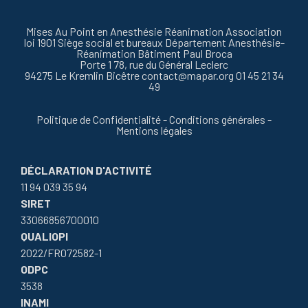
Mises Au Point en Anesthésie Réanimation Association
loi 1901 Siège social et bureaux Département Anesthésie-
Réanimation Bâtiment Paul Broca
Porte 1 78, rue du Général Leclerc
94275 Le Kremlin Bicêtre
contact@mapar.org
01 45 21 34
49
Politique de Confidentialité
-
Conditions générales
-
Mentions légales
DÉCLARATION D'ACTIVITÉ
11 94 039 35 94
SIRET
33066856700010
QUALIOPI
2022/FR072582-1
ODPC
3538
INAMI